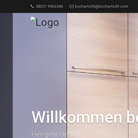
08331 9963286
kuchamichl@kuchamichl.com
Willkommen be
Hier geht's los...