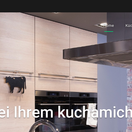
Home
Küc
i Ihrem kuchamich